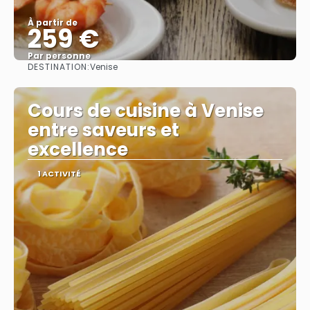
À partir de
259 €
Par personne
DESTINATION:
Venise
Afficher
Cours de cuisine à Venise
entre saveurs et
excellence
1 ACTIVITÉ