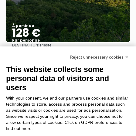
À partir de
128 €
Par personne
DESTINATION:
Trieste
Afficher
Reject unnecessary cookies ✕
1
2
3
4
5
This website collects some
personal data of visitors and
Main Partner
users
With your consent, we and our partners use cookies and similar
technologies to store, access and process personal data such
Partenaire territorial
as website visits or cookies are used for ads personalisation.
Since we respect your right to privacy, you can choose not to
allow certain types of cookies. Click on GDPR preferences to
find out more.