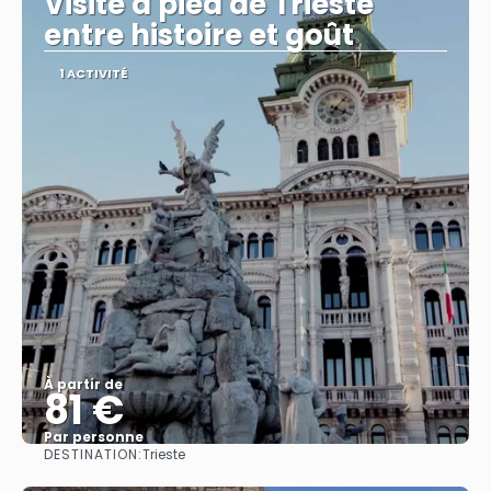
Visite à pied de Trieste
entre histoire et goût
1 ACTIVITÉ
À partir de
81 €
Par personne
DESTINATION:
Trieste
Afficher