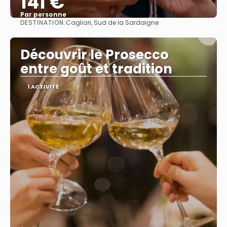
141 €
Par personne
DESTINATION:
Cagliari, Sud de la Sardaigne
Afficher
Découvrir le Prosecco
entre goût et tradition
1 ACTIVITÉ