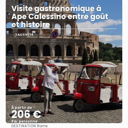
Visite gastronomique à
Ape Calessino entre goût
et histoire
1 ACTIVITÉ
À partir de
206 €
Par personne
DESTINATION:
Rome