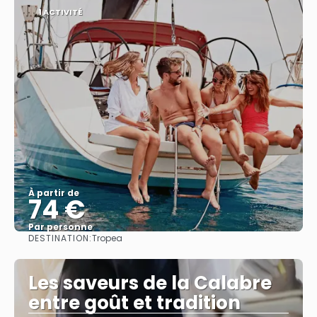
1 ACTIVITÉ
À partir de
74 €
Par personne
DESTINATION:
Tropea
Afficher
Les saveurs de la Calabre
entre goût et tradition