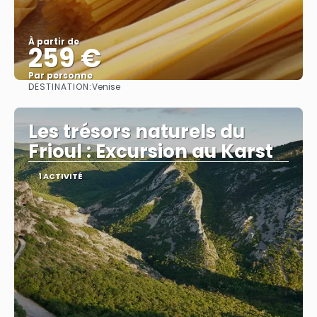
À partir de
259 €
Par personne
DESTINATION:
Venise
Afficher
Les trésors naturels du
Frioul : Excursion au Karst
1 ACTIVITÉ