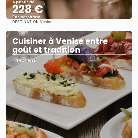
À partir de
228 €
Par personne
DESTINATION:
Venise
Afficher
Cuisiner à Venise entre
goût et tradition
1 ACTIVITÉ