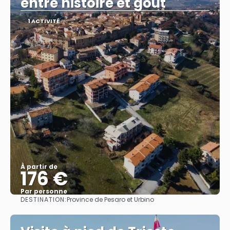
entre histoire et goût
1 ACTIVITÉ
À partir de
176 €
Par personne
DESTINATION:
Province de Pesaro et Urbino
Afficher