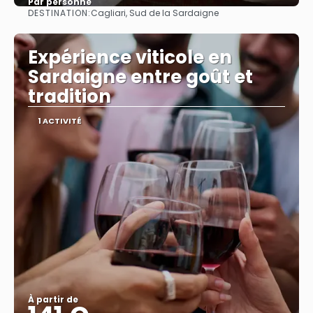
Par personne
DESTINATION:
Cagliari, Sud de la Sardaigne
Afficher
Expérience viticole en
Sardaigne entre goût et
tradition
1 ACTIVITÉ
À partir de