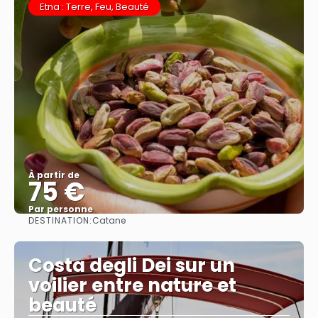
Etna : Terre, Feu, Beauté
À partir de
75 €
Par personne
DESTINATION:
Catane
Afficher
Costa degli Dei sur un
voilier entre nature et
beauté