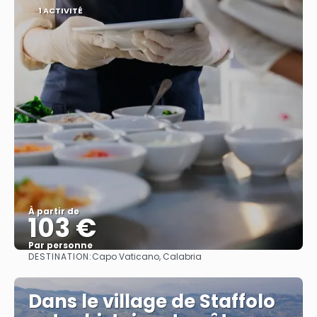
1 ACTIVITÉ
À partir de
103 €
Par personne
DESTINATION:
Capo Vaticano, Calabria
Afficher
Dans le village de Staffolo