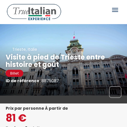
Trieste, Italie
Visite à pied de Trieste entre
histoire et goût
Billet
ID de référence:
8875087
prix par personne À partir de
81 €