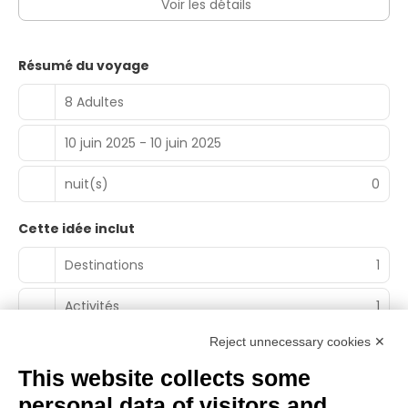
Voir les détails
Résumé du voyage
8 Adultes
10 juin 2025 - 10 juin 2025
nuit(s)
0
Cette idée inclut
Destinations
1
Activités
1
Reject unnecessary cookies ✕
This website collects some
personal data of visitors and
Main Partner