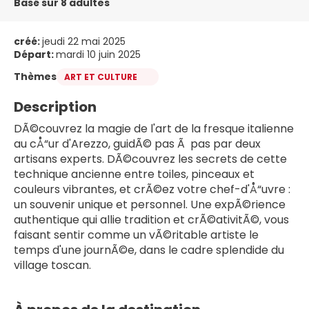
Basé sur 8 adultes
créé:
jeudi 22 mai 2025
Départ:
mardi 10 juin 2025
Thèmes
ART ET CULTURE
Description
DÃ©couvrez la magie de l'art de la fresque italienne 
au cÅ“ur d'Arezzo, guidÃ© pas Ã  pas par deux 
artisans experts. DÃ©couvrez les secrets de cette 
technique ancienne entre toiles, pinceaux et 
couleurs vibrantes, et crÃ©ez votre chef-d'Å“uvre : 
un souvenir unique et personnel. Une expÃ©rience 
authentique qui allie tradition et crÃ©ativitÃ©, vous 
faisant sentir comme un vÃ©ritable artiste le 
temps d'une journÃ©e, dans le cadre splendide du 
village toscan.