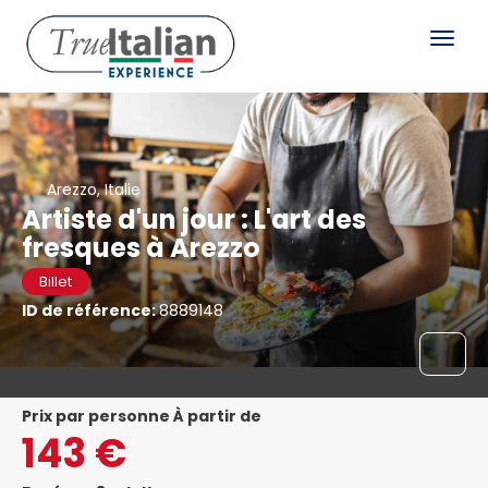
Arezzo, Italie
Artiste d'un jour : L'art des
fresques à Arezzo
Billet
ID de référence:
8889148
prix par personne À partir de
143 €