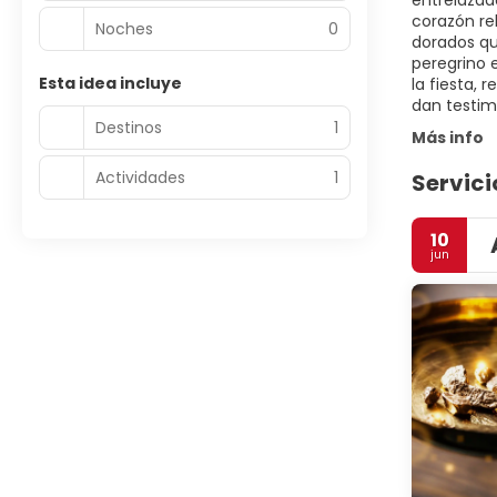
entrelazada
corazón re
Noches
0
dorados que
peregrino e
Esta idea incluye
la fiesta, 
dan testim
Destinos
1
Más info
Actividades
1
Servici
10
jun