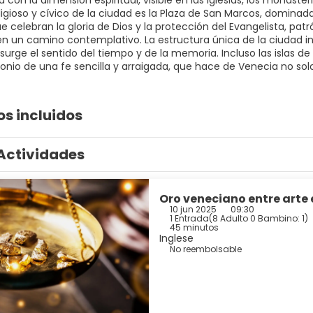
 con la dimensión espiritual, visible en las iglesias, los monast
ligioso y cívico de la ciudad es la Plaza de San Marcos, dominad
 celebran la gloria de Dios y la protección del Evangelista, patr
n un camino contemplativo. La estructura única de la ciudad invi
resurge el sentido del tiempo y de la memoria. Incluso las islas 
onio de una fe sencilla y arraigada, que hace de Venecia no solo
os incluidos
Actividades
Oro veneciano entre arte 
10 jun 2025
09:30
1 Entrada
(
8 Adulto 0 Bambino: 1
)
45 minutos
Inglese
No reembolsable