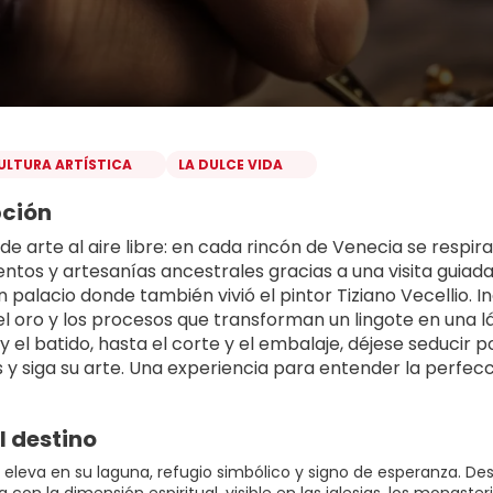
ULTURA ARTÍSTICA
LA DULCE VIDA
pción
de arte al aire libre: en cada rincón de Venecia se respir
ntos y artesanías ancestrales gracias a una visita guiada a
n palacio donde también vivió el pintor Tiziano Vecellio. 
el oro y los procesos que transforman un lingote en una l
 el batido, hasta el corte y el embalaje, déjese seducir po
 y siga su arte. Una experiencia para entender la perfecc
l destino
 eleva en su laguna, refugio simbólico y signo de esperanza. De