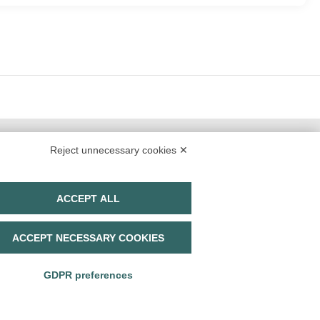
Reject unnecessary cookies ✕
ACCEPT ALL
TrueItalian Experience S.r.l.
ACCEPT NECESSARY COOKIES
Via E. Conti. n. 7
42020 San Polo D'Enza (RE)
P. IVA 02893710356
GDPR preferences
Capital social
Euro 1.000.000,00 i.v.
Referencia de reserva
n. 32657
expedido el
26.01.2023