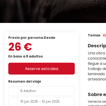
Temas
C
precio por persona Desde
26 €
Descri
Una obra 
En base a 8 adultos
conocimie
llegue a u
Reserve esta idea
trabajo d
laminado y
artesanos
Resumen del viaje
8 Adultos
Sobre e
10 jun 2025 - 10 jun 2025
Venecia se