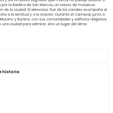
erios y los símbolos sagrados que marcan el paisaje urbano. El
a por la Basílica de San Marcos, un tesoro de mosaicos
ón de la ciudad. El silencioso fluir de los canales acompaña al
ta a la lentitud y a la oración. Durante el Carnaval, junto a
de Murano y Burano, con sus comunidades y edificios religiosos,
 una ciudad para admirar, sino un lugar del alma.
e historia