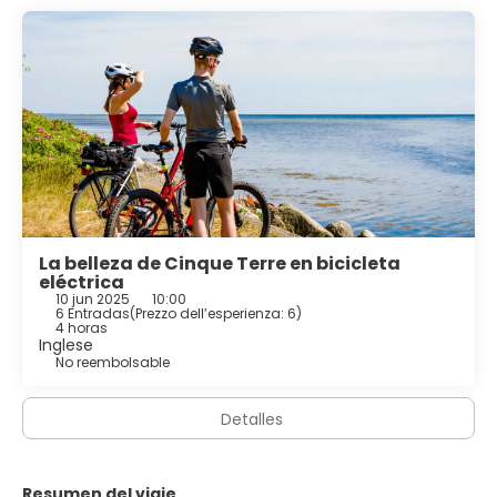
La belleza de Cinque Terre en bicicleta
eléctrica
10 jun 2025
10:00
6 Entradas
(
Prezzo dell’esperienza: 6
)
4 horas
Inglese
No reembolsable
Detalles
Resumen del viaje