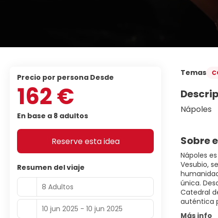
Temas
C
precio por persona Desde
162 €
Descri
Nápoles
En base a 8 adultos
Sobre e
Reserve esta idea
Nápoles es
Vesubio, se
Resumen del viaje
humanidad 
única. Des
8 Adultos
Catedral d
auténtica 
10 jun 2025 - 10 jun 2025
Más info