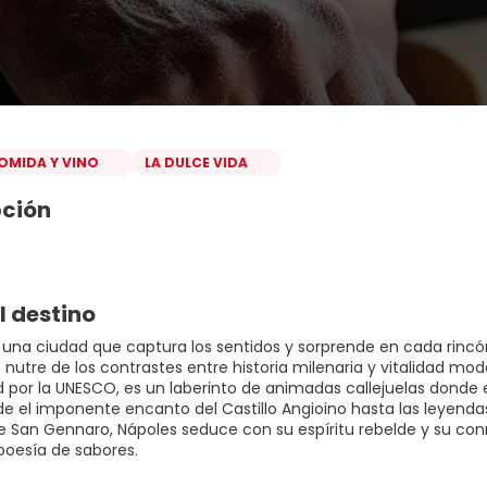
OMIDA Y VINO
LA DULCE VIDA
pción
l destino
 una ciudad que captura los sentidos y sorprende en cada rinc
 nutre de los contrastes entre historia milenaria y vitalidad mod
por la UNESCO, es un laberinto de animadas callejuelas donde e
de el imponente encanto del Castillo Angioino hasta las leyendas
e San Gennaro, Nápoles seduce con su espíritu rebelde y su conm
poesía de sabores.