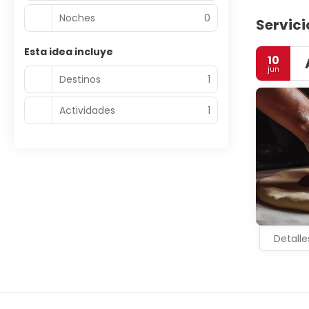
Noches
0
Servici
Esta idea incluye
10
jun
Destinos
1
Actividades
1
Detalle