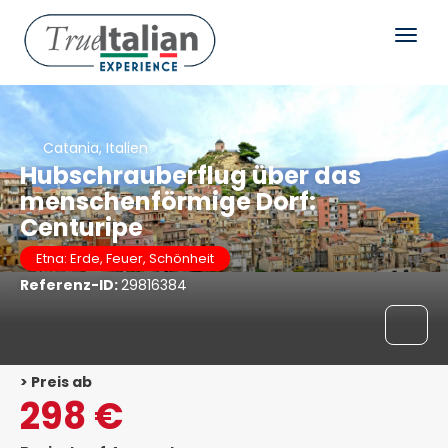
Catania, Italien
Hubschrauberflug über das
menschenförmige Dorf:
Centuripe
Etna: Erde, Feuer, Schönheit
Referenz-ID:
29816384
> Preis ab
298 €